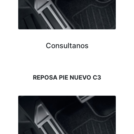
Consultanos
REPOSA PIE NUEVO C3