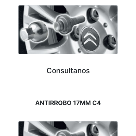
Consultanos
ANTIRROBO 17MM C4