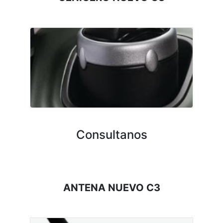
Consultanos
ANTENA NUEVO C3