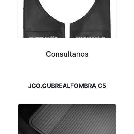
Consultanos
JGO.CUBREALFOMBRA C5