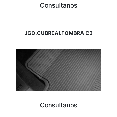
Consultanos
JGO.CUBREALFOMBRA C3
Consultanos