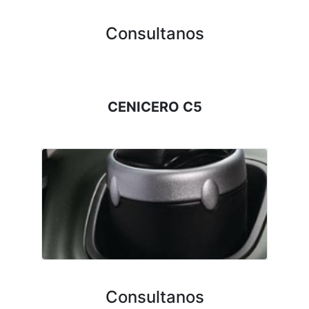
Consultanos
CENICERO C5
Consultanos