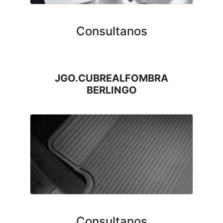
Consultanos
JGO.CUBREALFOMBRA
BERLINGO
Consultanos