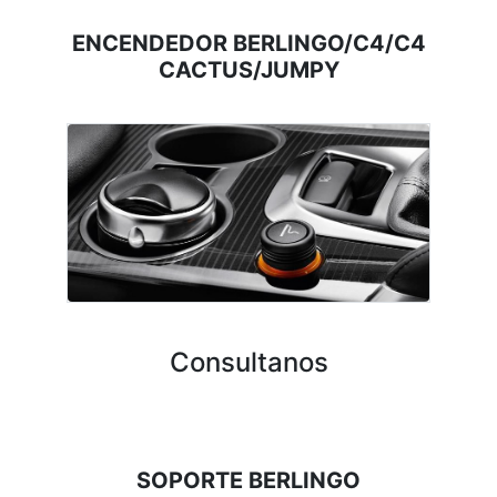
ENCENDEDOR BERLINGO/C4/C4
CACTUS/JUMPY
Consultanos
SOPORTE BERLINGO