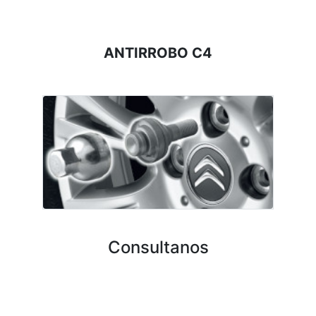
ANTIRROBO C4
Consultanos